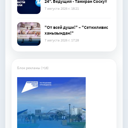
24". Ведущий - Тамиран Соскут
7 августа 2026 г. 18:21
"От всей души!" – "Сеткиливис
ханызындан!"
7 августа 2026 г. 17:28
Блок рекламы (+18)