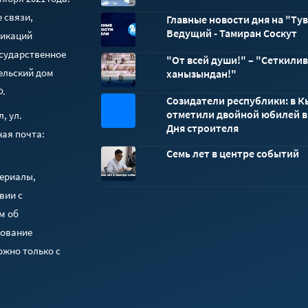
 связи,
Главные новости дня на "Тув
Ведущий - Тамиран Соскут
никаций
осударственное
"От всей души!" – "Сеткили
ельский дом
ханызындан!"
Ф.
Созидатели республики: в 
32x32
отметили двойной юбилей в
, ул.
Дня строителя
ная почта:
Семь лет в центре событий
териалы,
вии с
м об
зование
ожно только с