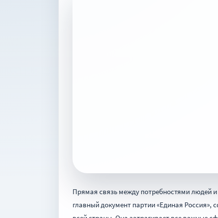
Прямая связь между потребностями людей и
главный документ партии «Единая Россия»,
всей страны. Она затрагивает все важные сф