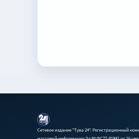
Сетевое издание "Тува 24". Регистрационный ном
массовой информации Эл № ФС77-81841 от 16 сент