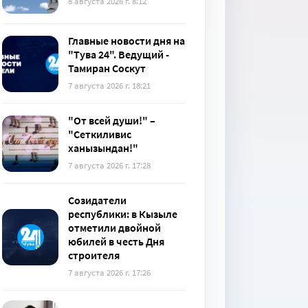
8 августа 2026 г. 8:12
Главные новости дня на
"Тува 24". Ведущий -
Тамиран Соскут
7 августа 2026 г. 18:21
"От всей души!" –
"Сеткиливис
ханызындан!"
7 августа 2026 г. 17:28
Созидатели
республики: в Кызыле
отметили двойной
юбилей в честь Дня
строителя
7 августа 2026 г. 17:26