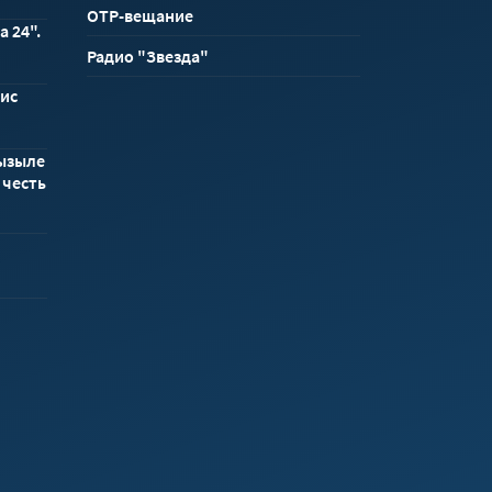
ОТР-вещание
а 24".
Радио "Звезда"
вис
Кызыле
 честь