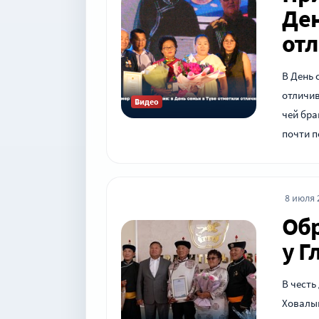
Ден
от
В День 
отличив
Видео
чей бра
почти п
8 июля 2
Обр
у Г
В честь
Ховалыг