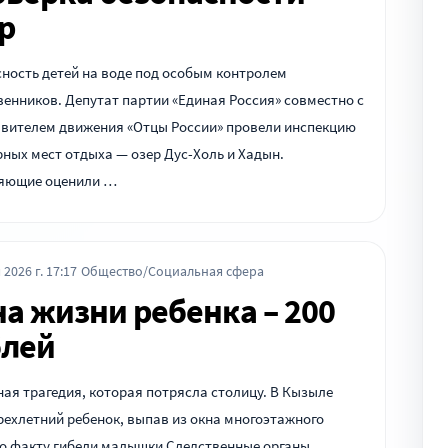
р
ность детей на воде под особым контролем
енников. Депутат партии «Единая Россия» совместно с
авителем движения «Отцы России» провели инспекцию
ных мест отдыха — озер Дус-Холь и Хадын.
яющие оценили …
 2026 г. 17:17
Общество/Социальная сфера
а жизни ребенка – 200
блей
ая трагедия, которая потрясла столицу. В Кызыле
рехлетний ребенок, выпав из окна многоэтажного
По факту гибели малышки Следственные органы