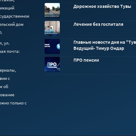
Дорожное хозяйство Тувы
никаций
осударственное
Лечение без госпиталя
ельский дом
Ф.
Главные новости дня на "Тув
, ул.
Ведущий- Тимур Ондар
ная почта:
ПРО пенсии
териалы,
вии с
м об
зование
ожно только с