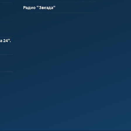
Радио "Звезда"
а 24".