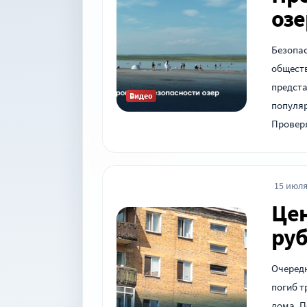
озе
Безопас
обществ
предст
Видео
популяр
Провер
15 июля
Цен
ру
Очередн
погиб т
дома. 