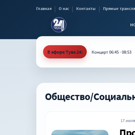
Главная
О нас
Контакты
Прямые трансл
Н
В эфире Тува 24:
Концерт 06:45 · 08:53
Общество/Социальн
17 июля
Про