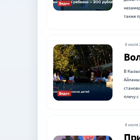
Видео
незамед
также 
8 июля 2
Вол
В Кызыл
Айланы:
станови
Видео
плечу 
8 июля 2
При