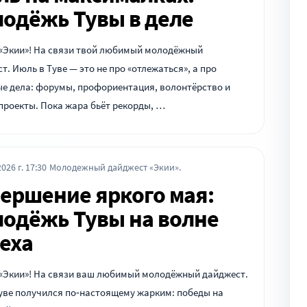
одёжь Тувы в деле
 «Экии»! На связи твой любимый молодёжный
т. Июль в Туве — это не про «отлежаться», а про
е дела: форумы, профориентация, волонтёрство и
проекты. Пока жара бьёт рекорды, …
026 г. 17:30
Молодежный дайджест «Экии».
ершение яркого мая:
одёжь Тувы на волне
еха
 «Экии»! На связи ваш любимый молодёжный дайджест.
уве получился по‑настоящему жарким: победы на