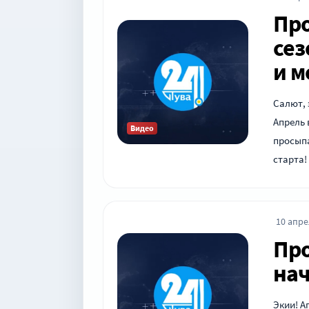
Про
сез
и м
Салют,
Апрель 
Видео
просыпа
старта
10 апре
Про
нач
Экии! А