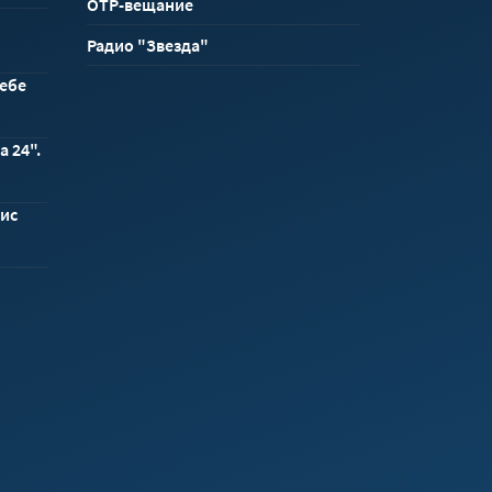
ОТР-вещание
Радио "Звезда"
себе
а 24".
вис