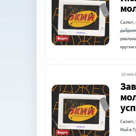
мол
Салют,
дайджес
реальны
Видео
крутые 
22 мая 2
Зав
мол
усп
Салют,
Май в Т
Видео