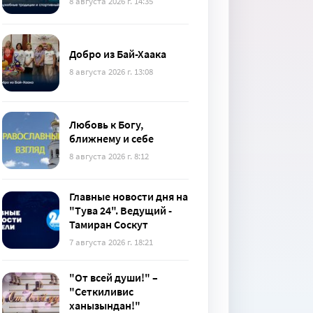
8 августа 2026 г. 14:35
Добро из Бай-Хаака
8 августа 2026 г. 13:08
Любовь к Богу,
ближнему и себе
8 августа 2026 г. 8:12
Главные новости дня на
"Тува 24". Ведущий -
Тамиран Соскут
7 августа 2026 г. 18:21
"От всей души!" –
"Сеткиливис
ханызындан!"