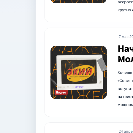
всеросс
крутых 
7 мая 20
Нач
Мо
Хочешь 
«Совет 
вступит
Видео
патрио
мощном
24 апре